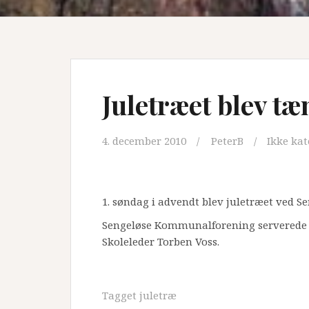
Juletræet blev tæ
4. december 2010
PeterB
Ikke kat
1. søndag i advendt blev juletræet ved 
Sengeløse Kommunalforening serverede v
Skoleleder Torben Voss.
Tagget
juletræ