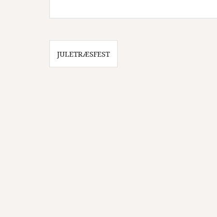
Indlægsnavigation
JULETRÆSFEST