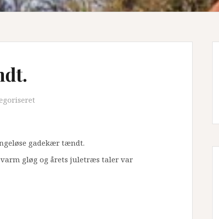
ndt.
egoriseret
Sengeløse gadekær tændt.
arm gløg og årets juletræs taler var