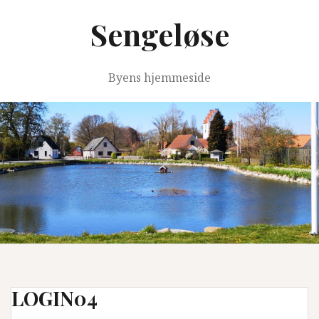
Videre
Sengeløse
til
indhold
Byens hjemmeside
LOGIN04