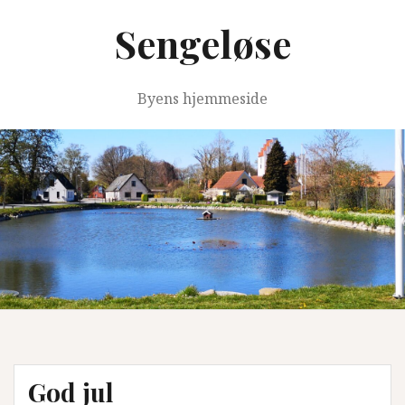
Videre
Sengeløse
til
indhold
Byens hjemmeside
God jul