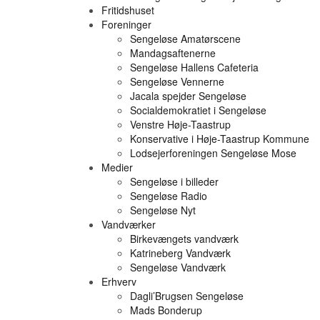
Fritidshuset
Foreninger
Sengeløse Amatørscene
Mandagsaftenerne
Sengeløse Hallens Cafeteria
Sengeløse Vennerne
Jacala spejder Sengeløse
Socialdemokratiet i Sengeløse
Venstre Høje-Taastrup
Konservative i Høje-Taastrup Kommune
Lodsejerforeningen Sengeløse Mose
Medier
Sengeløse i billeder
Sengeløse Radio
Sengeløse Nyt
Vandværker
Birkevængets vandværk
Katrineberg Vandværk
Sengeløse Vandværk
Erhverv
Dagli’Brugsen Sengeløse
Mads Bonderup