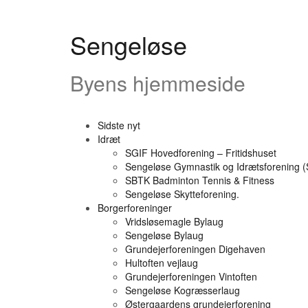
Videre
til
indhold
Sengeløse
Byens hjemmeside
Sidste nyt
Idræt
SGIF Hovedforening – Fritidshuset
Sengeløse Gymnastik og Idrætsforening 
SBTK Badminton Tennis & Fitness
Sengeløse Skytteforening.
Borgerforeninger
Vridsløsemagle Bylaug
Sengeløse Bylaug
Grundejerforeningen Digehaven
Hultoften vejlaug
Grundejerforeningen Vintoften
Sengeløse Kogræsserlaug
Østergaardens grundejerforening