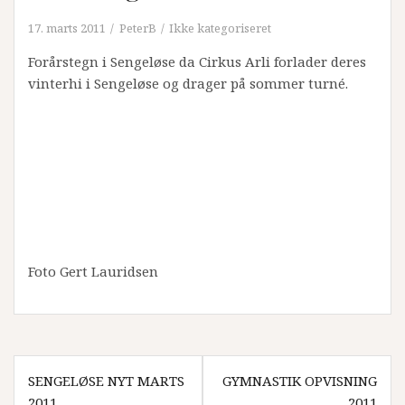
17. marts 2011
PeterB
Ikke kategoriseret
Forårstegn i Sengeløse da Cirkus Arli forlader deres
vinterhi i Sengeløse og drager på sommer turné.
Foto Gert Lauridsen
Indlægsnavigation
SENGELØSE NYT MARTS
GYMNASTIK OPVISNING
2011
2011