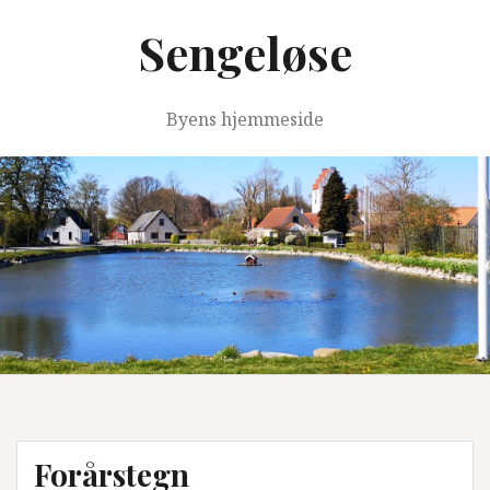
Videre
Sengeløse
til
indhold
Byens hjemmeside
Forårstegn