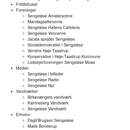
Fritidshuset
Foreninger
Sengeløse Amatørscene
Mandagsaftenerne
Sengeløse Hallens Cafeteria
Sengeløse Vennerne
Jacala spejder Sengeløse
Socialdemokratiet i Sengeløse
Venstre Høje-Taastrup
Konservative i Høje-Taastrup Kommune
Lodsejerforeningen Sengeløse Mose
Medier
Sengeløse i billeder
Sengeløse Radio
Sengeløse Nyt
Vandværker
Birkevængets vandværk
Katrineberg Vandværk
Sengeløse Vandværk
Erhverv
Dagli’Brugsen Sengeløse
Mads Bonderup