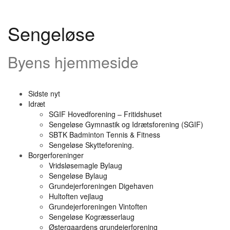
Videre
til
indhold
Sengeløse
Byens hjemmeside
Sidste nyt
Idræt
SGIF Hovedforening – Fritidshuset
Sengeløse Gymnastik og Idrætsforening (SGIF)
SBTK Badminton Tennis & Fitness
Sengeløse Skytteforening.
Borgerforeninger
Vridsløsemagle Bylaug
Sengeløse Bylaug
Grundejerforeningen Digehaven
Hultoften vejlaug
Grundejerforeningen Vintoften
Sengeløse Kogræsserlaug
Østergaardens grundejerforening