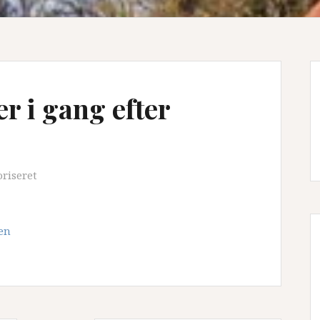
r i gang efter
oriseret
oen