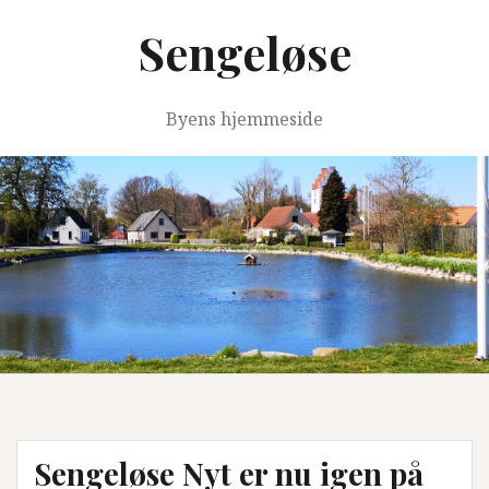
Videre
Sengeløse
til
indhold
Byens hjemmeside
Sengeløse Nyt er nu igen på