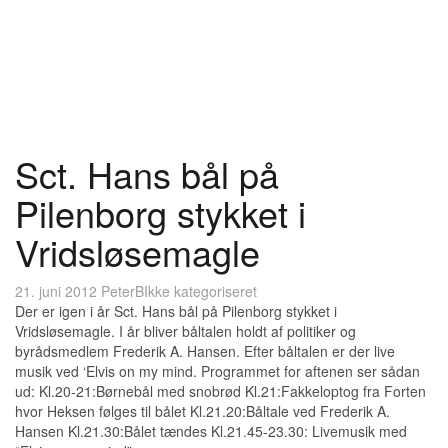
Sct. Hans bål på
Pilenborg stykket i
Vridsløsemagle
21. juni 2012
PeterB
Ikke kategoriseret
Der er igen i år Sct. Hans bål på Pilenborg stykket i
Vridsløsemagle. I år bliver båltalen holdt af politiker og
byrådsmedlem Frederik A. Hansen. Efter båltalen er der live
musik ved ‘Elvis on my mind. Programmet for aftenen ser sådan
ud: Kl.20-21:Børnebål med snobrød Kl.21:Fakkeloptog fra Forten
hvor Heksen følges til bålet Kl.21.20:Båltale ved Frederik A.
Hansen Kl.21.30:Bålet tændes Kl.21.45-23.30: Livemusik med