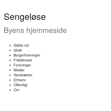
Videre
til
indhold
Sengeløse
Byens hjemmeside
Sidste nyt
Idræt
Borgerforeninger
Fritidshuset
Foreninger
Medier
Vandværker
Erhverv
Offentligt
Om