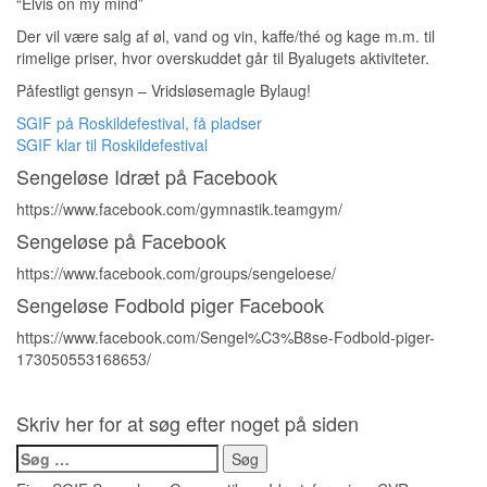
“Elvis on my mind”
Der vil være salg af øl, vand og vin, kaffe/thé og kage m.m. til
rimelige priser, hvor overskuddet går til Byalugets aktiviteter.
Påfestligt gensyn – Vridsløsemagle Bylaug!
Indlægsnavigation
SGIF på Roskildefestival, få pladser
SGIF klar til Roskildefestival
Sengeløse Idræt på Facebook
https://www.facebook.com/gymnastik.teamgym/
Sengeløse på Facebook
https://www.facebook.com/groups/sengeloese/
Sengeløse Fodbold piger Facebook
https://www.facebook.com/Sengel%C3%B8se-Fodbold-piger-
173050553168653/
Skriv her for at søg efter noget på siden
Søg
efter: