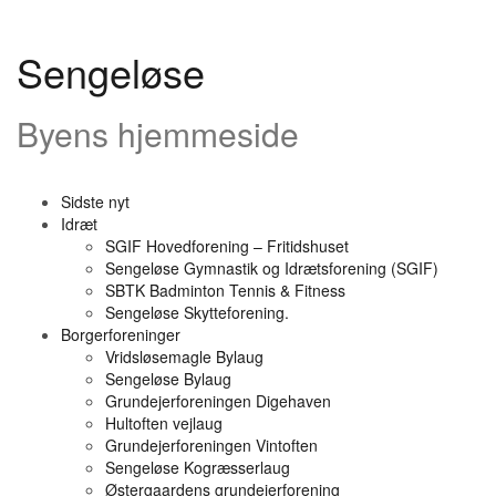
Videre
til
indhold
Sengeløse
Byens hjemmeside
Sidste nyt
Idræt
SGIF Hovedforening – Fritidshuset
Sengeløse Gymnastik og Idrætsforening (SGIF)
SBTK Badminton Tennis & Fitness
Sengeløse Skytteforening.
Borgerforeninger
Vridsløsemagle Bylaug
Sengeløse Bylaug
Grundejerforeningen Digehaven
Hultoften vejlaug
Grundejerforeningen Vintoften
Sengeløse Kogræsserlaug
Østergaardens grundejerforening