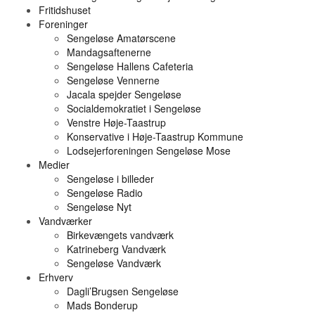
Fritidshuset
Foreninger
Sengeløse Amatørscene
Mandagsaftenerne
Sengeløse Hallens Cafeteria
Sengeløse Vennerne
Jacala spejder Sengeløse
Socialdemokratiet i Sengeløse
Venstre Høje-Taastrup
Konservative i Høje-Taastrup Kommune
Lodsejerforeningen Sengeløse Mose
Medier
Sengeløse i billeder
Sengeløse Radio
Sengeløse Nyt
Vandværker
Birkevængets vandværk
Katrineberg Vandværk
Sengeløse Vandværk
Erhverv
Dagli’Brugsen Sengeløse
Mads Bonderup