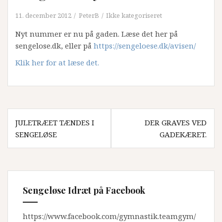
11. december 2012
PeterB
Ikke kategoriseret
Nyt nummer er nu på gaden. Læse det her på
sengelose.dk, eller på
https://sengeloese.dk/avisen/
Klik her for at læse det.
Indlægsnavigation
JULETRÆET TÆNDES I
DER GRAVES VED
SENGELØSE
GADEKÆRET.
Sengeløse Idræt på Facebook
https://www.facebook.com/gymnastik.teamgym/