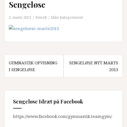
Sengeløse
2. marts 2013
PeterB
Ikke kategoriseret
Indlægsnavigation
GYMNASTIK OPVISNING
SENGELØSE NYT MARTS
I SENGELØSE
2013
Sengeløse Idræt på Facebook
https://www.facebook.com/gymnastik.teamgym/