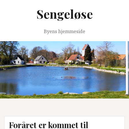
Videre
Sengeløse
til
indhold
Byens hjemmeside
Foråret er kommet til