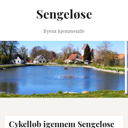
Videre
Sengeløse
til
indhold
Byens hjemmeside
Cykelløb igennem Sengeløse