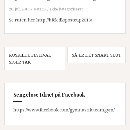
26. juli 2013
PeterB
Ikke kategoriseret
Se ruten her http://hfck.dk/postcup2013/
Indlægsnavigation
ROSKILDE FESTIVAL
SÅ ER DET SNART SLUT
SIGER TAK
Sengeløse Idræt på Facebook
https://www.facebook.com/gymnastik.teamgym/