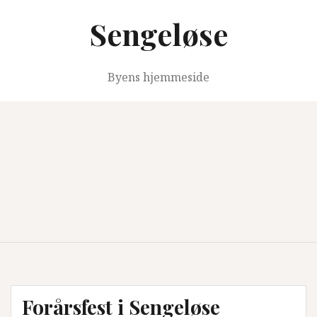
Videre
Sengeløse
til
indhold
Byens hjemmeside
Forårsfest i Sengeløse