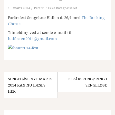
15. marts 2014
PeterB
Ikke kategoriseret
Forårsfest Sengeløse Hallen d. 26/4 med
The Rocking
Ghosts.
Tilmelding ved at sende e-mail til
halfesten2014@gmail.com
Indlægsnavigation
SENGELØSE NYT MARTS
FORÅRSRENGØRING I
2014 KAN NU LÆSES
SENGELØSE
HER