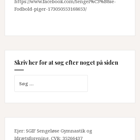
https://www.facebook.com/Sengel%C3%B8se-
Fodbold-piger-173050553168653/
Skriv her for at søg efter noget på siden
Søg
efter:
Ejer: SGIF Sengeløse Gymnastik og
Idrætsforening. CVR: 35266437