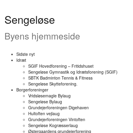
Videre
til
indhold
Sengeløse
Byens hjemmeside
Sidste nyt
Idræt
SGIF Hovedforening – Fritidshuset
Sengeløse Gymnastik og Idrætsforening (SGIF)
SBTK Badminton Tennis & Fitness
Sengeløse Skytteforening.
Borgerforeninger
Vridsløsemagle Bylaug
Sengeløse Bylaug
Grundejerforeningen Digehaven
Hultoften vejlaug
Grundejerforeningen Vintoften
Sengeløse Kogræsserlaug
Østergaardens grundejerforening