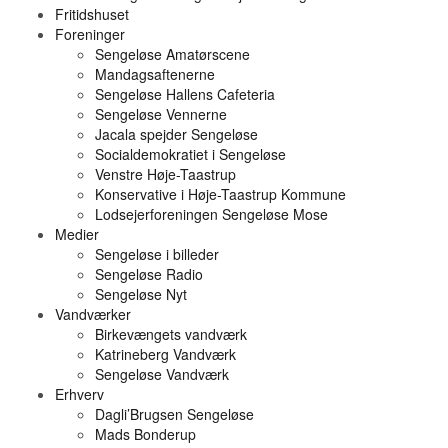
Fritidshuset
Foreninger
Sengeløse Amatørscene
Mandagsaftenerne
Sengeløse Hallens Cafeteria
Sengeløse Vennerne
Jacala spejder Sengeløse
Socialdemokratiet i Sengeløse
Venstre Høje-Taastrup
Konservative i Høje-Taastrup Kommune
Lodsejerforeningen Sengeløse Mose
Medier
Sengeløse i billeder
Sengeløse Radio
Sengeløse Nyt
Vandværker
Birkevængets vandværk
Katrineberg Vandværk
Sengeløse Vandværk
Erhverv
Dagli’Brugsen Sengeløse
Mads Bonderup