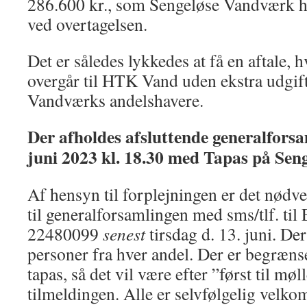
286.600 kr., som Sengeløse Vandværk h
ved overtagelsen.
Det er således lykkedes at få en aftale,
overgår til HTK Vand uden ekstra udgift
Vandværks andelshavere.
Der afholdes afsluttende generalforsa
juni 2023 kl. 18.30 med Tapas på Sen
Af hensyn til forplejningen er det nødv
til generalforsamlingen med sms/tlf. til E
22480099
senest
tirsdag d. 13. juni. De
personer fra hver andel. Der er begrænset
tapas, så det vil være efter ”først til mø
tilmeldingen. Alle er selvfølgelig velkom