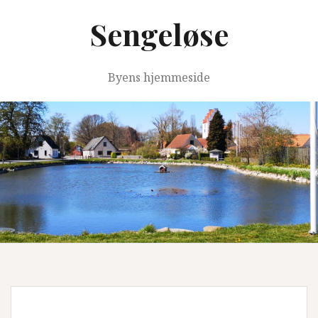
Videre
Sengeløse
til
indhold
Byens hjemmeside