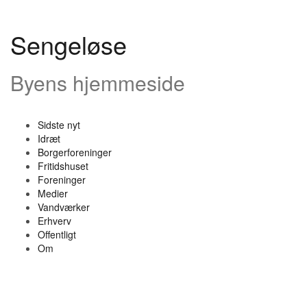
Videre
til
indhold
Sengeløse
Byens hjemmeside
Sidste nyt
Idræt
Borgerforeninger
Fritidshuset
Foreninger
Medier
Vandværker
Erhverv
Offentligt
Om