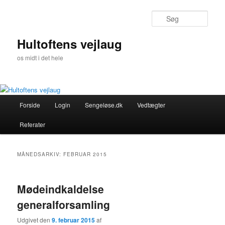
Fortsæt
Fortsæt
til
til
Søg
primært
sekundært
indhold
indhold
Hultoftens vejlaug
os midt i det hele
Hovedmenu
Forside
Login
Sengeløse.dk
Vedtægter
Referater
MÅNEDSARKIV:
FEBRUAR 2015
Mødeindkaldelse
generalforsamling
Udgivet den
9. februar 2015
af