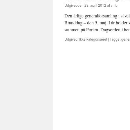
Udgivet den
23. april 2012
af
vmb
Den årlige generalforsamling i såv
Branddag – den 5. maj. I år holder v
sammen på Forten. Dagsorden i hen
Udgivet i
Ikke kategoriseret
|
Tagget
gener