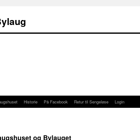
Bylaug
augshuset
Historie
På Facebook
Retur til Sengeløse
Login
Laugshuset og Bylauget