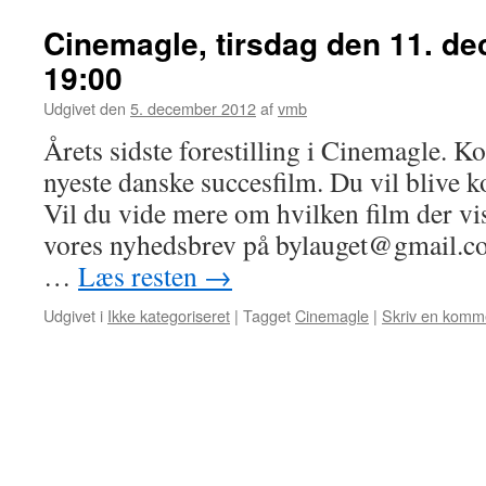
Cinemagle, tirsdag den 11. de
19:00
Udgivet den
5. december 2012
af
vmb
Årets sidste forestilling i Cinemagle. K
nyeste danske succesfilm. Du vil blive k
Vil du vide mere om hvilken film der vis
vores nyhedsbrev på bylauget@gmail.co
…
Læs resten
→
Udgivet i
Ikke kategoriseret
|
Tagget
Cinemagle
|
Skriv en komm