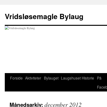
Hop
til
Vridsløsemagle Bylaug
indhold
Forside
Aktiviteter
Bylauget
Laugshuset
Historie
På
Face
december 2012
Månedsarkiv: