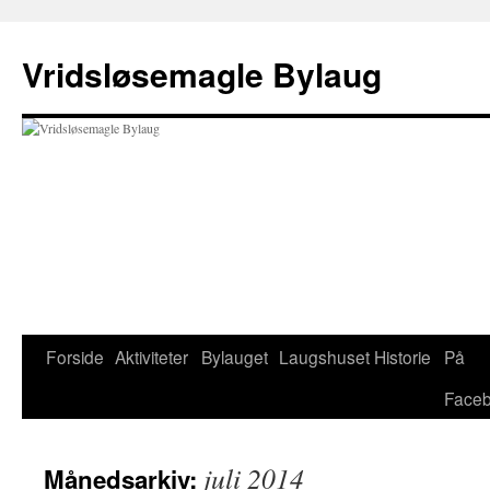
Hop
til
Vridsløsemagle Bylaug
indhold
Forside
Aktiviteter
Bylauget
Laugshuset
Historie
På
Face
juli 2014
Månedsarkiv: