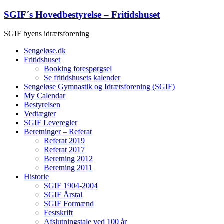
Skip
SGIF´s Hovedbestyrelse – Fritidshuset
to
content
SGIF byens idrætsforening
Menu
Sengeløse.dk
Fritidshuset
Booking forespørgsel
Se fritidshusets kalender
Sengeløse Gymnastik og Idrætsforening (SGIF)
My Calendar
Bestyrelsen
Vedtægter
SGIF Leveregler
Beretninger – Referat
Referat 2019
Referat 2017
Beretning 2012
Beretning 2011
Historie
SGIF 1904-2004
SGIF Årstal
SGIF Formænd
Festskrift
Afslutningstale ved 100 år