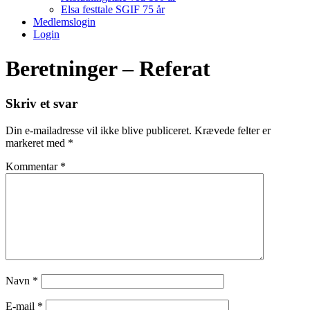
Elsa festtale SGIF 75 år
Medlemslogin
Login
Beretninger – Referat
Skriv et svar
Din e-mailadresse vil ikke blive publiceret.
Krævede felter er
markeret med
*
Kommentar
*
Navn
*
E-mail
*