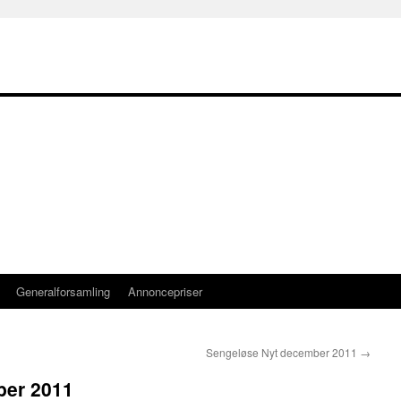
Generalforsamling
Annoncepriser
Sengeløse Nyt december 2011
→
ber 2011