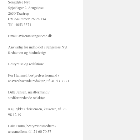
Sengeløse Nyt
Spjeldager 2, Sengeløse
2630 Taastrup
CVR-nummer: 26369134
Tlf.: 4053 3371
Email: avisen@sengeloese.dk
Ansvarlig for indholdet i Sengeløse Nyt
Redaktion og bladudvalg:
Bestyrelse og redaktion:
Per Hammel, bestyrelsesformand /
ansvarshavende redaktør, tlf. 40 53 33 71
Ditte Jensen, næstformand /
stedfortrædende redaktør
Kaj Lykke Christensen, kasserer, tlf. 23
98 12 49
Laila Holm, bestyrelsesmedlem /
æresmedlem, tlf. 21 60 70 37