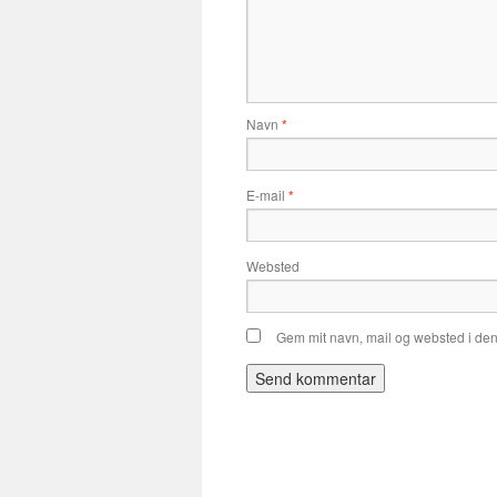
Navn
*
E-mail
*
Websted
Gem mit navn, mail og websted i de