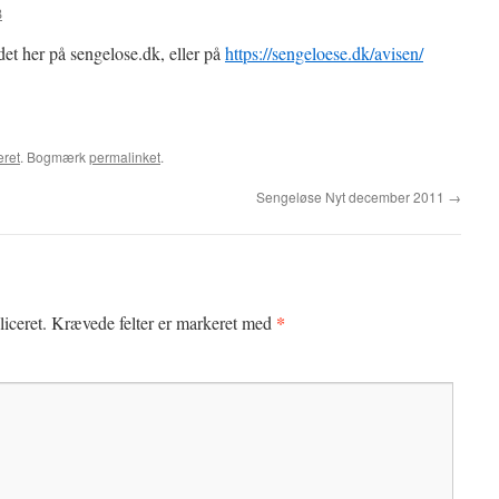
B
t her på sengelose.dk, eller på
https://sengeloese.dk/avisen/
eret
. Bogmærk
permalinket
.
Sengeløse Nyt december 2011
→
*
iceret.
Krævede felter er markeret med