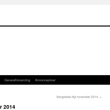
Generalforsamling
Annoncepriser
Sengeløse Nyt november 2014
→
r 2014