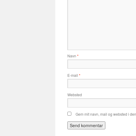
Navn
*
E-mail
*
Websted
Gem mit navn, mail og websted i de