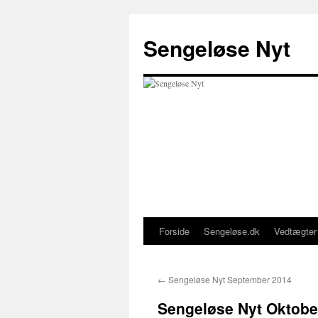
Hop
til
Sengeløse Nyt
indhold
Forside
Sengeløse.dk
Vedtægter
←
Sengeløse Nyt September 2014
Sengeløse Nyt Oktobe