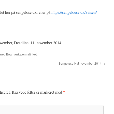
t her på sengelose.dk, eller på
https://sengeloese.dk/avisen/
ember, Deadline: 11. november 2014.
eret
. Bogmærk
permalinket
.
Sengeløse Nyt november 2014
→
*
iceret.
Krævede felter er markeret med