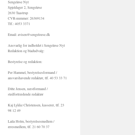
Sengeløse Nyt
Spjeldager 2, Sengeløse
2630 Taastrup
CVR-nummer: 26369134
Tlf.: 4053 3371
Email: avisen@sengeloese.dk
Ansvarlig for indholdet i Sengeløse Nyt
Redaktion og bladudvalg:
Bestyrelse og redaktion:
Per Hammel, bestyrelsesformand /
ansvarshavende redaktør, tlf. 40 53 33 71
Ditte Jensen, næstformand /
stedfortrædende redaktør
Kaj Lykke Christensen, kasserer, tlf. 23
98 12 49
Laila Holm, bestyrelsesmedlem /
æresmedlem, tlf. 21 60 70 37