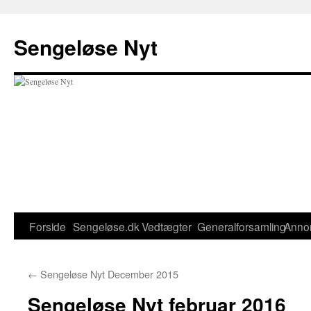
Hop
til
Sengeløse Nyt
indhold
Forside
Sengeløse.dk
Vedtægter
Generalforsamling
Anno
←
Sengeløse Nyt December 2015
Sengeløse Nyt februar 2016