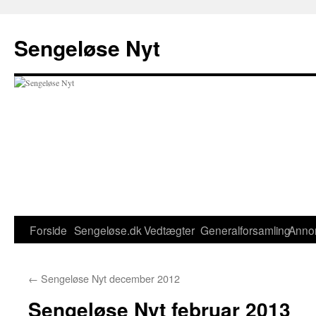
Hop
til
Sengeløse Nyt
indhold
Forside
Sengeløse.dk
Vedtægter
Generalforsamling
Anno
←
Sengeløse Nyt december 2012
Sengeløse Nyt februar 2013