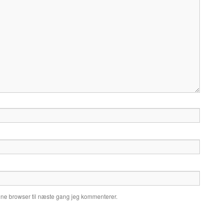
nne browser til næste gang jeg kommenterer.