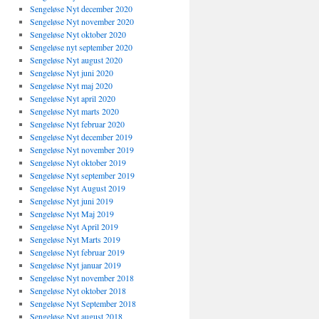
Sengeløse Nyt december 2020
Sengeløse Nyt november 2020
Sengeløse Nyt oktober 2020
Sengeløse nyt september 2020
Sengeløse Nyt august 2020
Sengeløse Nyt juni 2020
Sengeløse Nyt maj 2020
Sengeløse Nyt april 2020
Sengeløse Nyt marts 2020
Sengeløse Nyt februar 2020
Sengeløse Nyt december 2019
Sengeløse Nyt november 2019
Sengeløse Nyt oktober 2019
Sengeløse Nyt september 2019
Sengeløse Nyt August 2019
Sengeløse Nyt juni 2019
Sengeløse Nyt Maj 2019
Sengeløse Nyt April 2019
Sengeløse Nyt Marts 2019
Sengeløse Nyt februar 2019
Sengeløse Nyt januar 2019
Sengeløse Nyt november 2018
Sengeløse Nyt oktober 2018
Sengeløse Nyt September 2018
Sengeløse Nyt august 2018