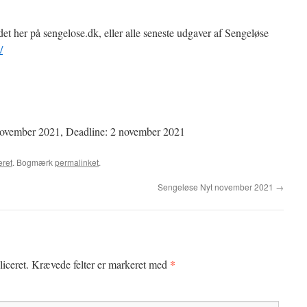
 her på sengelose.dk, eller alle seneste udgaver af Sengeløse
/
vember 2021, Deadline: 2 november 2021
eret
. Bogmærk
permalinket
.
Sengeløse Nyt november 2021
→
*
iceret.
Krævede felter er markeret med