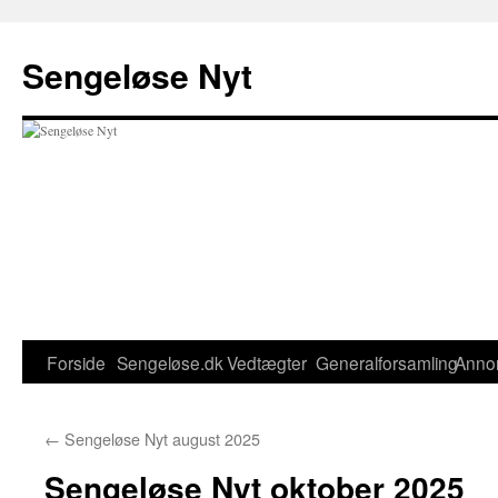
Hop
til
Sengeløse Nyt
indhold
Forside
Sengeløse.dk
Vedtægter
Generalforsamling
Anno
←
Sengeløse Nyt august 2025
Sengeløse Nyt oktober 2025