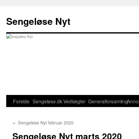
Hop
til
Sengeløse Nyt
indhold
Forside
Sengeløse.dk
Vedtægter
Generalforsamling
Anno
←
Sengeløse Nyt februar 2020
Sengeløse Nyt marts 2020