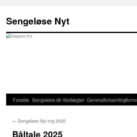
Hop
til
Sengeløse Nyt
indhold
Forside
Sengeløse.dk
Vedtægter
Generalforsamling
Anno
←
Sengeløse Nyt maj 2025
Båltale 2025