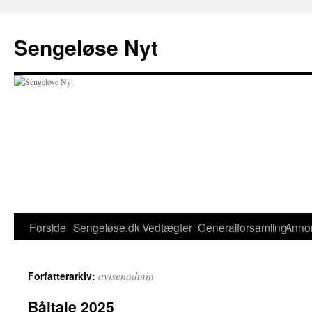
Hop
til
Sengeløse Nyt
indhold
Forside
Sengeløse.dk
Vedtægter
Generalforsamling
Anno
avisenadmin
Forfatterarkiv:
Båltale 2025