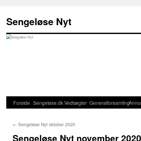
Hop
til
Sengeløse Nyt
indhold
Forside
Sengeløse.dk
Vedtægter
Generalforsamling
Anno
←
Sengeløse Nyt oktober 2020
Sengeløse Nyt november 202