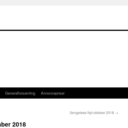
Generalforsamling
Annoncepriser
Sengeløse Nyt oktober 2018
→
mber 2018