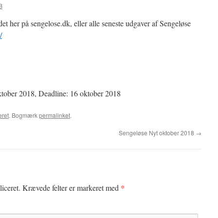
B
 her på sengelose.dk, eller alle seneste udgaver af Sengeløse
/
ober 2018, Deadline: 16 oktober 2018
eret
. Bogmærk
permalinket
.
Sengeløse Nyt oktober 2018
→
*
iceret.
Krævede felter er markeret med