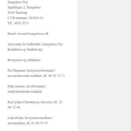
Sengeløse Nyt
Spjeldager 2, Sengeløse
2630 Taastrup
CVR-nummer: 26369134
Tlf.: 4053 3371
Email: avisen@sengeloese.dk
Ansvarlig for indholdet i Sengeløse Nyt
Redaktion og bladudvalg:
Bestyrelse og redaktion:
Per Hammel, bestyrelsesformand /
ansvarshavende redaktør, tlf. 40 53 33 71
Ditte Jensen, næstformand /
stedfortrædende redaktør
Kaj Lykke Christensen, kasserer, tlf. 23
98 12 49
Laila Holm, bestyrelsesmedlem /
æresmedlem, tlf. 21 60 70 37