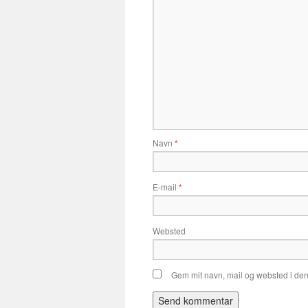
Navn
*
E-mail
*
Websted
Gem mit navn, mail og websted i de